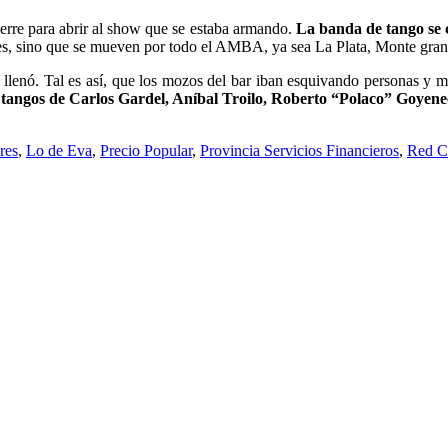
ierre para abrir al show que se estaba armando.
La banda de tango se c
es, sino que se mueven por todo el AMBA, ya sea La Plata, Monte grande
llenó. Tal es así, que los mozos del bar iban esquivando personas y me
, tangos de Carlos Gardel, Aníbal Troilo, Roberto “Polaco” Goyen
res
,
Lo de Eva
,
Precio Popular
,
Provincia Servicios Financieros
,
Red C