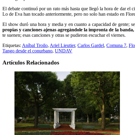
El debate continuó por un rato más hasta que llegó la hora de dar el c
Lo de Eva han tocado anteriormente, pero no solo han estado en Flor
El show duró una hora y media y en cuanto a capacidad de gente; se 
propias y canciones ajenas agregándole la impronta de la banda
te suenen; esas canciones y otras se pudieron escuchar el viernes.
Etiquetas:
Aníbal Troilo
,
Ariel Lieutier
,
Carlos Gardel
,
Comuna 7
,
Flo
Tango desde el conurbano
,
UNDAV
Artículos Relacionados