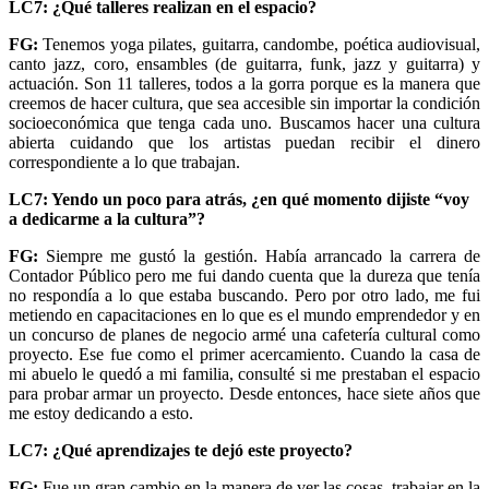
LC7: ¿Qué talleres realizan en el espacio?
FG:
Tenemos yoga pilates, guitarra, candombe, poética audiovisual,
canto jazz, coro, ensambles (de guitarra, funk, jazz y guitarra) y
actuación. Son 11 talleres, todos a la gorra porque es la manera que
creemos de hacer cultura, que sea accesible sin importar la condición
socioeconómica que tenga cada uno. Buscamos hacer una cultura
abierta cuidando que los artistas puedan recibir el dinero
correspondiente a lo que trabajan.
LC7: Yendo un poco para atrás, ¿en qué momento dijiste “voy
a dedicarme a la cultura”?
FG:
Siempre me gustó la gestión. Había arrancado la carrera de
Contador Público pero me fui dando cuenta que la dureza que tenía
no respondía a lo que estaba buscando. Pero por otro lado, me fui
metiendo en capacitaciones en lo que es el mundo emprendedor y en
un concurso de planes de negocio armé una cafetería cultural como
proyecto. Ese fue como el primer acercamiento. Cuando la casa de
mi abuelo le quedó a mi familia, consulté si me prestaban el espacio
para probar armar un proyecto. Desde entonces, hace siete años que
me estoy dedicando a esto.
LC7: ¿Qué aprendizajes te dejó este proyecto?
FG:
Fue un gran cambio en la manera de ver las cosas, trabajar en la