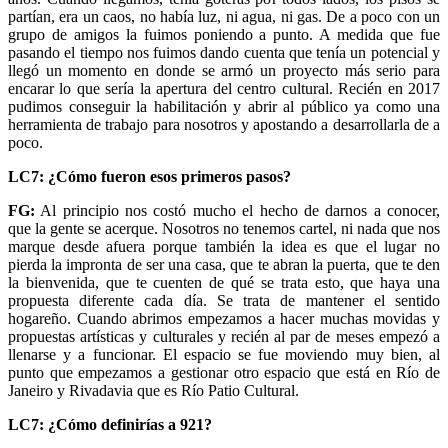
partían, era un caos, no había luz, ni agua, ni gas. De a poco con un
grupo de amigos la fuimos poniendo a punto. A medida que fue
pasando el tiempo nos fuimos dando cuenta que tenía un potencial y
llegó un momento en donde se armó un proyecto más serio para
encarar lo que sería la apertura del centro cultural. Recién en 2017
pudimos conseguir la habilitación y abrir al público ya como una
herramienta de trabajo para nosotros y apostando a desarrollarla de a
poco.
LC7: ¿Cómo fueron esos primeros pasos?
FG:
Al principio nos costó mucho el hecho de darnos a conocer,
que la gente se acerque. Nosotros no tenemos cartel, ni nada que nos
marque desde afuera porque también la idea es que el lugar no
pierda la impronta de ser una casa, que te abran la puerta, que te den
la bienvenida, que te cuenten de qué se trata esto, que haya una
propuesta diferente cada día. Se trata de mantener el sentido
hogareño. Cuando abrimos empezamos a hacer muchas movidas y
propuestas artísticas y culturales y recién al par de meses empezó a
llenarse y a funcionar. El espacio se fue moviendo muy bien, al
punto que empezamos a gestionar otro espacio que está en Río de
Janeiro y Rivadavia que es Río Patio Cultural.
LC7: ¿Cómo definirías a 921?