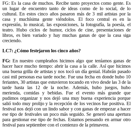
FG: Es la casa de muchos. Recibe tanto proyectos como gente. Es
un lugar de encuentro tanto de ideas como de lo social, de lo
cultural. En estos cinco años pasaron más de 3 mil artistas por la
casa y muchísima gente viéndolos. El foco central es en la
expresión, lo musical, las exposiciones, la fotografía, la poesía, el
teatro. Hubo ciclos de humor, ciclos de cine, presentaciones de
libros, es bien variado y hay muchas ganas de que la casa siga
creciendo.
LC7: ¿Cómo festejaron los cinco años?
FG:
En nuestro cumpleaños hicimos algo que teníamos ganas de
hacer hace mucho tiempo: abrir la casa a la calle. Así que hicimos
una buena grilla de artistas y nos tocó un día genial. Habrán pasado
casi mil personas esa tarde noche. Fue una fecha en donde hubo 10
feriantes, 30 artistas que estuvieron tocando en vivo desde las 3 de la
tarde hasta las 12 de la noche. Además, hubo juegos, hubo
merienda, comidas y bebidas. Fue el evento más grande que
pudimos organizar y nos dejó una muy buena experiencia porque
salió todo muy prolijo y la recepción de los vecinos fue positiva. El
festival nos dejó con un lindo sabor y con ganas de empezar a hacer
ese tipo de festivales un poco más seguido. Se generó una apertura
para gestionar ese tipo de fechas. Estamos pensando en armar otro
festival para septiembre con el comienzo de la primavera.