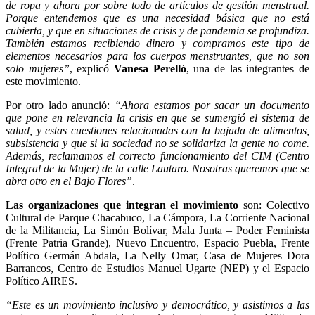
de ropa y ahora por sobre todo de artículos de gestión menstrual.
Porque entendemos que es una necesidad básica que no está
cubierta, y que en situaciones de crisis y de pandemia se profundiza.
También estamos recibiendo dinero y compramos este tipo de
elementos necesarios para los cuerpos menstruantes, que no son
solo mujeres”
, explicó
Vanesa Perelló
, una de las integrantes de
este movimiento.
Por otro lado anunció:
“Ahora estamos por sacar un documento
que pone en relevancia la crisis en que se sumergió el sistema de
salud, y estas cuestiones relacionadas con la bajada de alimentos,
subsistencia y que si la sociedad no se solidariza la gente no come.
Además, reclamamos el correcto funcionamiento del CIM (Centro
Integral de la Mujer) de la calle Lautaro. Nosotras queremos que se
abra otro en el Bajo Flores”
.
Las
organizaciones que integran el movimiento
son: Colectivo
Cultural de Parque Chacabuco, La Cámpora, La Corriente Nacional
de la Militancia, La Simón Bolívar, Mala Junta – Poder Feminista
(Frente Patria Grande), Nuevo Encuentro, Espacio Puebla, Frente
Político Germán Abdala, La Nelly Omar, Casa de Mujeres Dora
Barrancos, Centro de Estudios Manuel Ugarte (NEP) y el Espacio
Político AIRES.
“Este es un movimiento inclusivo y democrático, y asistimos a las