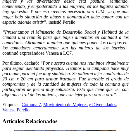
mujeres y las diversidades desde esta postura. Militando,
conteniendo, y empoderando a las mujeres, en los lugares adonde
hay que estar. Y por eso creemos necesario otro CIM, ya que una
mujer bajo situación de abuso o dominación debe contar con un
espacio adonde asistir”
, insistió Perello.
“Presentamos el Ministerio de Desarrollo Social y Habitad de la
Ciudad una reunión para que bajen alimentos en cantidad a los
comedores. Afirmamos también que quienes ponen los cuerpos en
los comedores generalmente son las mujeres de los barrios”
,
continuó expresándose Vanesa a LC7.
Por último, declaró:
“Por nuestra cuenta nos reunimos virtualmente
para seguir alentando proyectos. Hicimos una campaña hace muy
poco que para mí fue muy simbólica. Se pidieron tejer cuadrados de
20 cm x 20 cm para armar frazadas. Fue increíble el grado de
compromiso y de la cantidad de mujeres de toda la comuna que
participaron de forma muy entusiasta. Esto que tiene que ver con
algo ancestral de las mujeres, que este tejer para otro u otra”
.
Etiquetas:
Comuna 7
,
Movimiento de Mujeres y Diversidades
,
Vanesa Perello
Artículos Relacionados