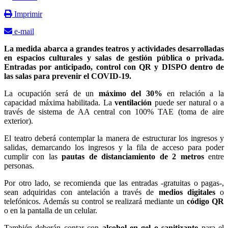
Imprimir
e-mail
La medida abarca a grandes teatros y actividades desarrolladas
en espacios culturales y salas de gestión pública o privada.
Entradas por anticipado, control con QR y DISPO dentro de
las salas para prevenir el COVID-19.
La ocupación será de un
máximo del 30%
en relación a la
capacidad máxima habilitada. La
ventilación
puede ser natural o a
través de sistema de AA central con 100% TAE (toma de aire
exterior).
El teatro deberá contemplar la manera de estructurar los ingresos y
salidas, demarcando los ingresos y la fila de acceso para poder
cumplir con las
pautas de distanciamiento de 2 metros
entre
personas.
Por otro lado, se recomienda que las entradas -gratuitas o pagas-,
sean adquiridas con antelación a través de
medios digitales
o
telefónicos. Además su control se realizará mediante un
código QR
o en la pantalla de un celular.
También deberán contar con
alcohol en gel o sanitizante
para el