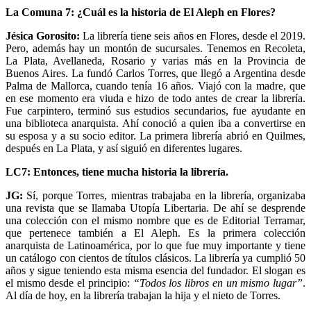
La Comuna 7: ¿Cuál es la historia de El Aleph en Flores?
Jésica Gorosito:
La librería tiene seis años en Flores, desde el 2019.
Pero, además hay un montón de sucursales. Tenemos en Recoleta,
La Plata, Avellaneda, Rosario y varias más en la Provincia de
Buenos Aires. La fundó Carlos Torres, que llegó a Argentina desde
Palma de Mallorca, cuando tenía 16 años. Viajó con la madre, que
en ese momento era viuda e hizo de todo antes de crear la librería.
Fue carpintero, terminó sus estudios secundarios, fue ayudante en
una biblioteca anarquista. Ahí conoció a quien iba a convertirse en
su esposa y a su socio editor. La primera librería abrió en Quilmes,
después en La Plata, y así siguió en diferentes lugares.
LC7: Entonces, tiene mucha historia la librería.
JG:
Sí, porque Torres, mientras trabajaba en la librería, organizaba
una revista que se llamaba Utopía Libertaria. De ahí se desprende
una colección con el mismo nombre que es de Editorial Terramar,
que pertenece también a El Aleph. Es la primera colección
anarquista de Latinoamérica, por lo que fue muy importante y tiene
un catálogo con cientos de títulos clásicos. La librería ya cumplió 50
años y sigue teniendo esta misma esencia del fundador. El slogan es
el mismo desde el principio:
“Todos los libros en un mismo lugar”
.
Al día de hoy, en la librería trabajan la hija y el nieto de Torres.