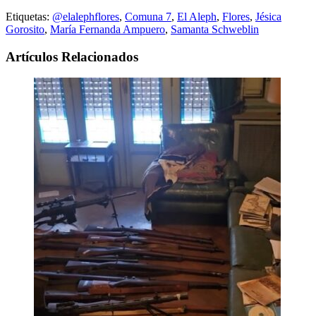
Etiquetas:
@elalephflores
,
Comuna 7
,
El Aleph
,
Flores
,
Jésica
Gorosito
,
María Fernanda Ampuero
,
Samanta Schweblin
Artículos Relacionados