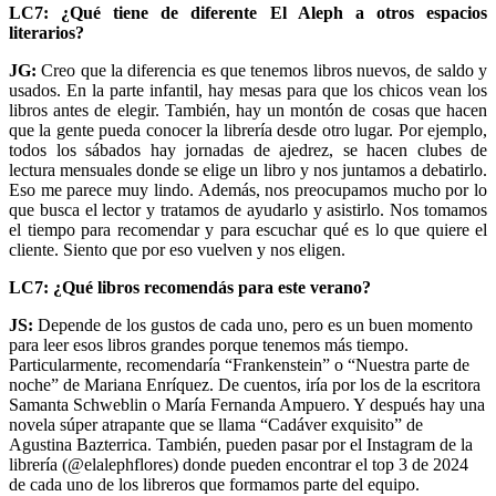
LC7: ¿Qué tiene de diferente El Aleph a otros espacios
literarios?
JG:
Creo que la diferencia es que tenemos libros nuevos, de saldo y
usados. En la parte infantil, hay mesas para que los chicos vean los
libros antes de elegir. También, hay un montón de cosas que hacen
que la gente pueda conocer la librería desde otro lugar. Por ejemplo,
todos los sábados hay jornadas de ajedrez, se hacen clubes de
lectura mensuales donde se elige un libro y nos juntamos a debatirlo.
Eso me parece muy lindo. Además, nos preocupamos mucho por lo
que busca el lector y tratamos de ayudarlo y asistirlo. Nos tomamos
el tiempo para recomendar y para escuchar qué es lo que quiere el
cliente. Siento que por eso vuelven y nos eligen.
LC7: ¿Qué libros recomendás para este verano?
JS:
Depende de los gustos de cada uno, pero es un buen momento
para leer esos libros grandes porque tenemos más tiempo.
Particularmente, recomendaría “Frankenstein” o “Nuestra parte de
noche” de Mariana Enríquez. De cuentos, iría por los de la escritora
Samanta Schweblin o María Fernanda Ampuero. Y después hay una
novela súper atrapante que se llama “Cadáver exquisito” de
Agustina Bazterrica. También, pueden pasar por el Instagram de la
librería (@elalephflores) donde pueden encontrar el top 3 de 2024
de cada uno de los libreros que formamos parte del equipo.