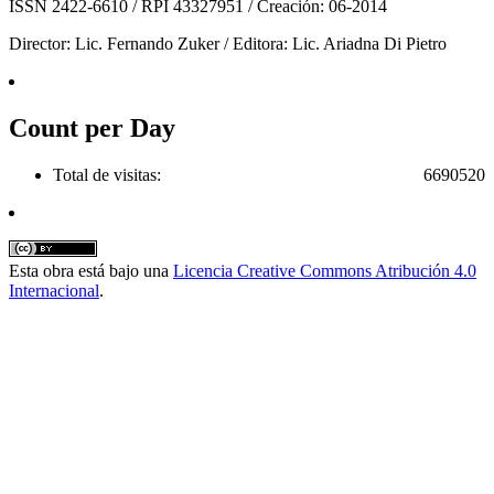
ISSN 2422-6610 / RPI 43327951 / Creación: 06-2014
Director: Lic. Fernando Zuker / Editora: Lic. Ariadna Di Pietro
Count per Day
Total de visitas:
6690520
Esta obra está bajo una
Licencia Creative Commons Atribución 4.0
Internacional
.