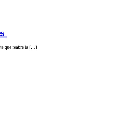
es
te que reabre la […]