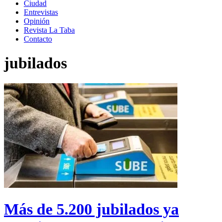
Ciudad
Entrevistas
Opinión
Revista La Taba
Contacto
jubilados
Más de 5.200 jubilados ya