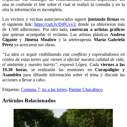
una se confunde el lote sobre el cual se realizó la consulta y en la
otra la información es incompleta.
Los vecinos y vecinas autoconvocados siguen
juntando firmas
en
el siguiente link:
https://cutt.ly/DjPCvv3
, donde ya obtuvieron más
de 1.500 adhesiones. Por otro lado,
convocan a artistas gráficos
que quieran acompañar el reclamo. Las artistas plásticas
Andrea
Gigante
y
Jimena Moabro
y la arteterapeuta
María Gabriela
Pérez
ya acercaron sus obras.
“La idea es seguir visibilizando este conflicto y expresándonos en
contra de estas torres que vienen a afectar nuestra calidad de vida,
el ambiente y nuestro barrio”
, expresó López. Cada
viernes a las
19.30 horas
, se realizarán las reuniones en
Curapaligüe y
Asamblea
para difundir información sobre el tema y discutir las
acciones a llevar a cabo.
Etiquetas:
Comuna 7
,
no a las torres
,
Parque Chacabuco
Artículos Relacionados