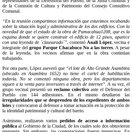
representantes de la Defensoría del Pueblo, de la Junta Comunal y
de la Comisión de Cultura y Patrimonio del Consejo Consultivo
Comunal.
“En la reunión compartimos información que estuvimos recabando
sobre la situación legal y administrativa de los dos edificios. Con la
novedad de que el estado de la obra de Pumacahua1208, que es la
esquina donde se quiere construir el edificio de 12 pisos, aparece
con una leyenda de ´clausurado´”
, comentó
Analí López
, vecina e
integrante del
grupo Parque Chacabuco No a las torres
. A pesar
de la leyenda, los vecinos afirman que en la obra continúan
trabajando.
Por otra parte, López aseveró que
“el lote de Alto Grande Asamblea
(ubicado en Asamblea 1652) no tiene el cartel de habilitación
todavía. No se comenzó ninguna obra, pero los departamentos
siguen a la venta para inversores a través de internet”
. A su vez, el
grupo vecinal presentó un
reclamo colectivo
ante el Defensor del
Pueblo con 144 adhesiones. En el mismo detallaron las
irregularidades que se desprenden de los expedientes de ambos
lotes
y convocaron al defensor a tomar actuación en la protección de
la identidad patrimonial y cultural del barrio.
Asimismo, realizaron varios
pedidos de acceso a información
pública
al Gobierno de la Ciudad, de los cuales solo dos obtuvieron
respuesta. Sin embargo, las contestaciones fueron imprecisas. En