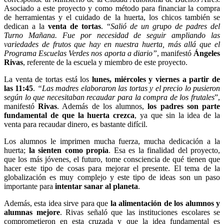
Asociado a este proyecto y como método para financiar la compra
de herramientas y el cuidado de la huerta, los chicos también se
dedican a la
venta de tortas
. “
Salió de un grupo de padres del
Turno Mañana. Fue por necesidad de seguir ampliando las
variedades de frutos que hay en nuestra huerta, más allá que el
Programa Escuelas Verdes nos aporta a diario”
, manifestó
Ángeles
Rivas
, referente de la escuela y miembro de este proyecto.
La venta de tortas está los
lunes, miércoles y viernes a partir de
las 11:45
.
“Las madres elaboraron las tortas y el precio lo pusieron
según lo que necesitaban recaudar para la compra de los frutales
”,
manifestó
Rivas
. Además de los alumnos,
los padres son parte
fundamental de que la huerta crezca
, ya que sin la idea de la
venta para recaudar dinero, es bastante difícil.
Los alumnos le imprimen mucha fuerza, mucha dedicación a la
huerta;
la sienten como propia
. Esa es la finalidad del proyecto,
que los más jóvenes, el futuro, tome consciencia de qué tienen que
hacer este tipo de cosas para mejorar el presente. El tema de la
globalización es muy complejo y este tipo de ideas son un paso
importante para
intentar sanar al planeta
.
Además, esta idea sirve para que
la alimentación de los alumnos y
alumnas mejore
. Rivas señaló que las instituciones escolares se
comprometieron en esta cruzada y que la idea fundamental es