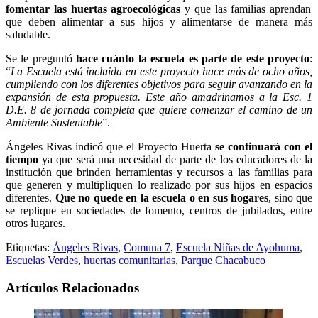
fomentar las huertas agroecológicas
y que las familias aprendan
que deben alimentar a sus hijos y alimentarse de manera más
saludable.
Se le preguntó
hace cuánto la escuela es parte de este proyecto
:
“
La Escuela está incluida en este proyecto hace más de ocho años,
cumpliendo con los diferentes objetivos para seguir avanzando en la
expansión de esta propuesta. Este año amadrinamos a la Esc. 1
D.E. 8 de jornada completa que quiere comenzar el camino de un
Ambiente Sustentable
”.
Ángeles Rivas indicó que el Proyecto Huerta
se continuará con el
tiempo
ya que será una necesidad de parte de los educadores de la
institución que brinden herramientas y recursos a las familias para
que generen y multipliquen lo realizado por sus hijos en espacios
diferentes.
Que no quede en la escuela o en sus hogares
, sino que
se replique en sociedades de fomento, centros de jubilados, entre
otros lugares.
Etiquetas:
Ángeles Rivas
,
Comuna 7
,
Escuela Niñas de Ayohuma
,
Escuelas Verdes
,
huertas comunitarias
,
Parque Chacabuco
Artículos Relacionados