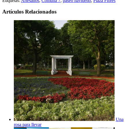
Etiquetas:
Artesanos
,
Comuna 7
,
paseo navideño
,
Plaza Flores
Artículos Relacionados
Una
rosa para llevar