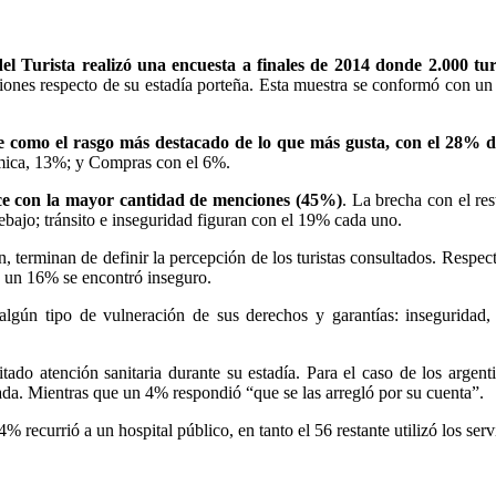
el Turista realizó una encuesta a finales de 2014 donde 2.000 turi
pciones respecto de su estadía porteña. Esta muestra se conformó con u
e como el rasgo más destacado de lo que más gusta, con el 28% de
ómica, 13%; y Compras con el 6%.
ce con la mayor cantidad de menciones (45%)
. La brecha con el res
bajo; tránsito e inseguridad figuran con el 19% cada uno.
, terminan de definir la percepción de los turistas consultados. Respec
e un 16% se encontró inseguro.
algún tipo de vulneración de sus derechos y garantías: inseguridad
itado atención sanitaria durante su estadía. Para el caso de los argen
vada. Mientras que un 4% respondió “que se las arregló por su cuenta”.
44% recurrió a un hospital público, en tanto el 56 restante utilizó los ser