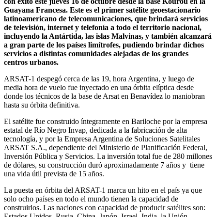
con éxito este jueves 16 de octubre desde la base Kourou en la
Guayana Francesa. Este es el primer satélite geoestacionario
latinoamericano de telecomunicaciones, que brindará servicios
de televisión, internet y telefonía a todo el territorio nacional,
incluyendo la Antártida, las islas Malvinas, y también alcanzará
a gran parte de los países limítrofes, pudiendo brindar dichos
servicios a distintas comunidades alejadas de los grandes
centros urbanos.
ARSAT-1 despegó cerca de las 19, hora Argentina, y luego de
media hora de vuelo fue inyectado en una órbita elíptica desde
donde los técnicos de la base de Arsat en Benavídez lo maniobran
hasta su órbita definitiva.
El satélite fue construido íntegramente en Bariloche por la empresa
estatal de Río Negro Invap, dedicada a la fabricación de alta
tecnología, y por la Empresa Argentina de Soluciones Satelitales
ARSAT S.A., dependiente del Ministerio de Planificación Federal,
Inversión Pública y Servicios. La inversión total fue de 280 millones
de dólares, su construcción duró aproximadamente 7 años y tiene
una vida útil prevista de 15 años.
La puesta en órbita del ARSAT-1 marca un hito en el país ya que
solo ocho países en todo el mundo tienen la capacidad de
construirlos. Las naciones con capacidad de producir satélites son:
Estados Unidos, Rusia, China, Japón, Israel, India, la Unión