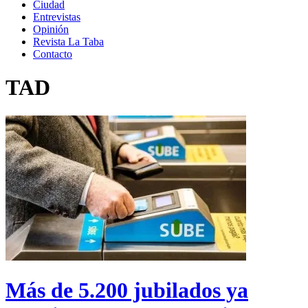
Ciudad
Entrevistas
Opinión
Revista La Taba
Contacto
TAD
Más de 5.200 jubilados ya