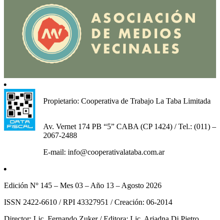
Propietario: Cooperativa de Trabajo La Taba Limitada
Av. Vernet 174 PB “5” CABA (CP 1424) / Tel.: (011) –
2067-2488
E-mail: info@cooperativalataba.com.ar
Edición Nº 145 – Mes 03 – Año 13 – Agosto 2026
ISSN 2422-6610 / RPI 43327951 / Creación: 06-2014
Director: Lic. Fernando Zuker / Editora: Lic. Ariadna Di Pietro