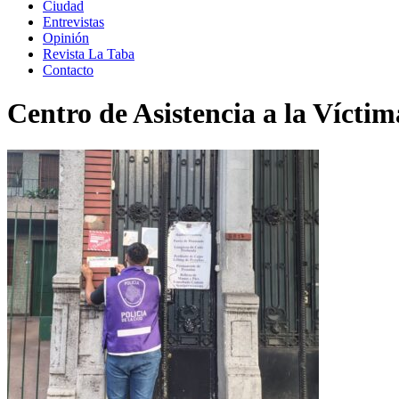
Ciudad
Entrevistas
Opinión
Revista La Taba
Contacto
Centro de Asistencia a la Víctim