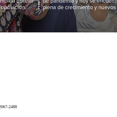
a
 2067-2488